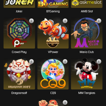
Joker
BTGaming
AMB Slot
i
i
i
Crowd Play
VPower
Mario Club
i
i
i
Dragoonsoft
CQ9
MM Tangkas
i