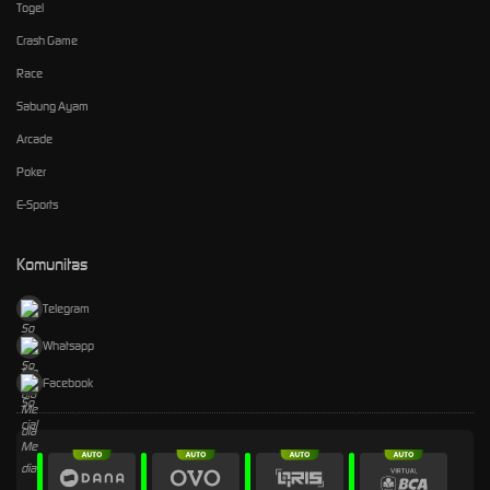
Togel
Crash Game
Race
Sabung Ayam
Arcade
Poker
E-Sports
Komunitas
Telegram
Whatsapp
Facebook