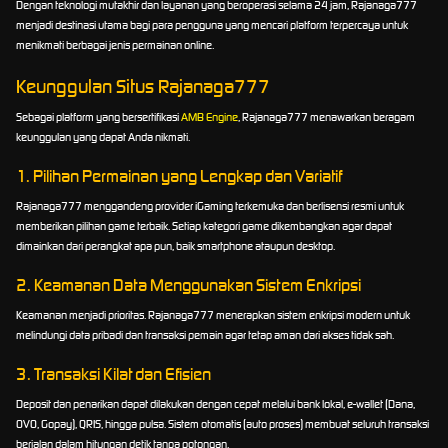
Dengan teknologi mutakhir dan layanan yang beroperasi selama 24 jam, Rajanaga777
menjadi destinasi utama bagi para pengguna yang mencari platform terpercaya untuk
menikmati berbagai jenis permainan online.
Keunggulan Situs Rajanaga777
Sebagai platform yang bersertifikasi
AMB Engine
, Rajanaga777 menawarkan beragam
keunggulan yang dapat Anda nikmati.
1. Pilihan Permainan yang Lengkap dan Variatif
Rajanaga777 menggandeng provider iGaming terkemuka dan berlisensi resmi untuk
memberikan pilihan game terbaik. Setiap kategori game dikembangkan agar dapat
dimainkan dari perangkat apa pun, baik smartphone ataupun desktop.
2. Keamanan Data Menggunakan Sistem Enkripsi
Keamanan menjadi prioritas. Rajanaga777 menerapkan sistem enkripsi modern untuk
melindungi data pribadi dan transaksi pemain agar tetap aman dari akses tidak sah.
3. Transaksi Kilat dan Efisien
Deposit dan penarikan dapat dilakukan dengan cepat melalui bank lokal, e-wallet (Dana,
OVO, Gopay), QRIS, hingga pulsa. Sistem otomatis (auto proses) membuat seluruh transaksi
berjalan dalam hitungan detik tanpa potongan.