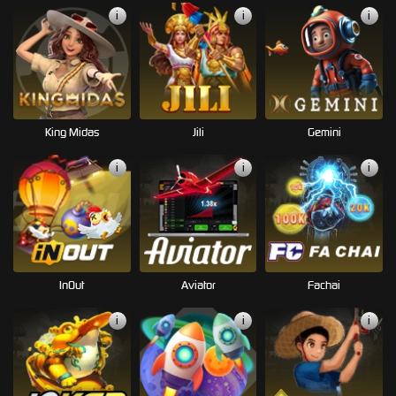
i
i
i
King Midas
Jili
Gemini
i
i
i
InOut
Aviator
Fachai
i
i
i