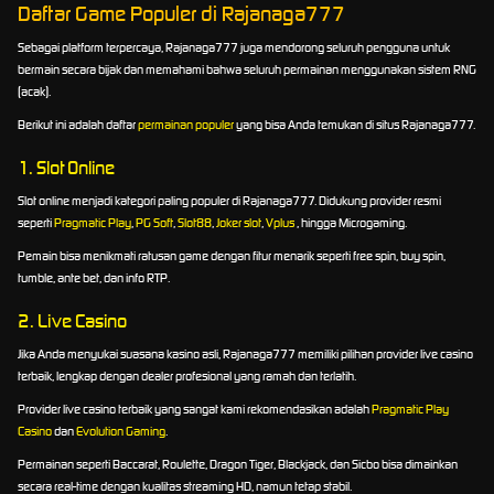
Daftar Game Populer di Rajanaga777
Sebagai platform terpercaya, Rajanaga777 juga mendorong seluruh pengguna untuk
bermain secara bijak dan memahami bahwa seluruh permainan menggunakan sistem RNG
(acak).
Berikut ini adalah daftar
permainan populer
yang bisa Anda temukan di situs Rajanaga777.
1. Slot Online
Slot online menjadi kategori paling populer di Rajanaga777. Didukung provider resmi
seperti
Pragmatic Play
,
PG Soft
,
Slot88
,
Joker slot
,
Vplus
, hingga Microgaming.
Pemain bisa menikmati ratusan game dengan fitur menarik seperti free spin, buy spin,
tumble, ante bet, dan info RTP.
2. Live Casino
Jika Anda menyukai suasana kasino asli, Rajanaga777 memiliki pilihan provider live casino
terbaik, lengkap dengan dealer profesional yang ramah dan terlatih.
Provider live casino terbaik yang sangat kami rekomendasikan adalah
Pragmatic Play
Casino
dan
Evolution Gaming
.
Permainan seperti Baccarat, Roulette, Dragon Tiger, Blackjack, dan Sicbo bisa dimainkan
secara real-time dengan kualitas streaming HD, namun tetap stabil.