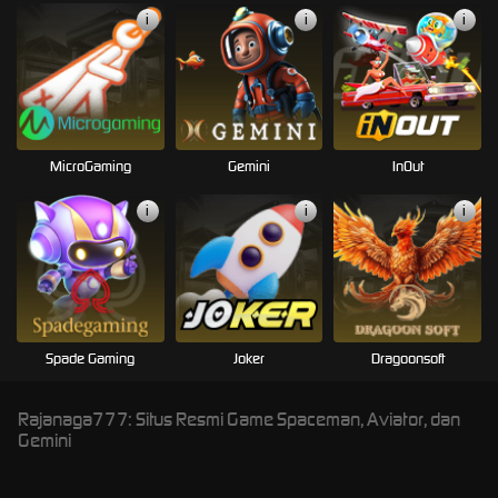
i
i
i
MicroGaming
Gemini
InOut
i
i
i
Spade Gaming
Joker
Dragoonsoft
Rajanaga777: Situs Resmi Game Spaceman, Aviator, dan
Gemini