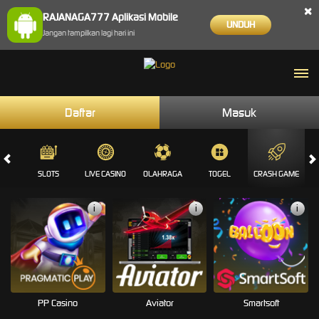
×
RAJANAGA777 Aplikasi Mobile
UNDUH
Jangan tampilkan lagi hari ini
Daftar
Masuk
MES
SLOTS
LIVE CASINO
OLAHRAGA
TOGEL
CRASH GAME
i
i
i
PP Casino
Aviator
Smartsoft