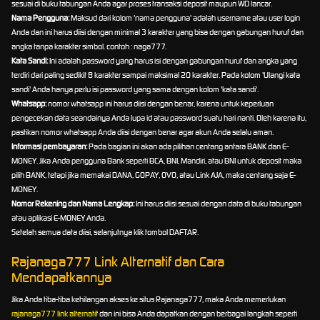
sesuai di buku tabungan Anda agar proses transaksi deposit maupun WD lancar.
Nama Pengguna:
Maksud dari kolom 'nama pengguna' adalah username atau user login
Anda dan ini harus diisi dengan minimal 3 karakter yang bisa dengan gabungan huruf dan
angka tanpa karakter simbol. contoh : naga777.
Kata Sandi:
Ini adalah password yang harus isi dengan gabungan huruf dan angka yang
terdiri dari paling sedikit 8 karakter sampai maksimal 20 karakter. Pada kolom 'Ulangi kata
sandi' Anda hanya perlu isi password yang sama dengan kolom 'kata sandi'.
Whatsapp:
nomor whatsapp ini harus diisi dengan benar, karena untuk keperluan
pengecekan data seandainya Anda lupa id atau password suatu hari nanti. Oleh karena itu,
pastikan nomor whatsapp Anda diisi dengan benar agar akun Anda selalu aman.
Informasi pembayaran:
Pada bagian ini akan ada pilihan centang antara BANK dan E-
MONEY. Jika Anda pengguna Bank seperti BCA, BNI, Mandiri, atau BNI untuk deposit maka
pilih BANK, tetapi jika memakai DANA, GOPAY, OVO, atau Link AJA, maka centang saja E-
MONEY.
Nomor Rekening dan Nama Lengkap:
Ini harus diisi sesuai dengan data di buku tabungan
atau aplikasi E-MONEY Anda.
Setelah semua data diisi, selanjutnya klik tombol DAFTAR.
Rajanaga777 Link Alternatif dan Cara
Mendapatkannya
Jika Anda tiba-tiba kehilangan akses ke situs Rajanaga777, maka Anda memerlukan
rajanaga777 link alternatif
dan ini bisa Anda dapatkan dengan berbagai langkah seperti