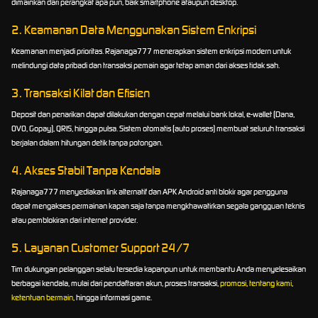
dimainkan dari perangkat apa pun, baik smartphone ataupun desktop.
2. Keamanan Data Menggunakan Sistem Enkripsi
Keamanan menjadi prioritas. Rajanaga777 menerapkan sistem enkripsi modern untuk
melindungi data pribadi dan transaksi pemain agar tetap aman dari akses tidak sah.
3. Transaksi Kilat dan Efisien
Deposit dan penarikan dapat dilakukan dengan cepat melalui bank lokal, e-wallet (Dana,
OVO, Gopay), QRIS, hingga pulsa. Sistem otomatis (auto proses) membuat seluruh transaksi
berjalan dalam hitungan detik tanpa potongan.
4. Akses Stabil Tanpa Kendala
Rajanaga777 menyediakan link alternatif dan APK Android anti blokir agar pengguna
dapat mengakses permainan kapan saja tanpa mengkhawatirkan segala gangguan teknis
atau pemblokiran dari internet provider.
5. Layanan Customer Support 24/7
Tim dukungan pelanggan selalu tersedia kapanpun untuk membantu Anda menyelesaikan
berbagai kendala, mulai dari pendaftaran akun, proses transaksi,
promosi
,
tentang kami
,
ketentuan bermain
, hingga informasi game.