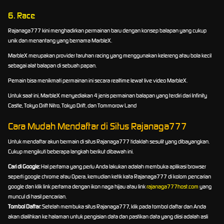
6. Race
Rajanaga777 kini menghadirkan permainan baru dengan konsep balapan yang cukup
unik dan menantang yang bernama MarbleX.
MarbleX merupakan provider taruhan racing yang menggunakan kelereng atau bola kecil
sebagai alat balapan di sebuah papan.
Pemain bisa menikmati permainan ini secara realtime lewat live video MarbleX.
Untuk saat ini, MarbleX menyediakan 4 jenis permainan balapan yang terdiri dari Infinity
Castle, Tokyo Drift Nitro, Tokyo Drift, dan Tommorow Land
Cara Mudah Mendaftar di Situs Rajanaga777
Untuk mendaftar akun bermain di situs Rajanaga777 tidaklah sesulit yang dibayangkan.
Cukup mengikuti beberapa langkah berikut dibawah ini.
Cari di Google:
Hal pertama yang perlu Anda lakukan adalah membuka aplikasi browser
seperti google chrome atau Opera, kemudian ketik kata Rajanaga777 di kolom pencarian
google dan klik link pertama dengan ikon naga hijau atau link
rajanaga777host.com
yang
muncul di hasil pencarian.
Tombol Daftar:
Setelah membuka situs Rajanaga777, klik pada tombol daftar dan Anda
akan dialihkan ke halaman untuk pengisian data dan pastikan data yang diisi adalah asli