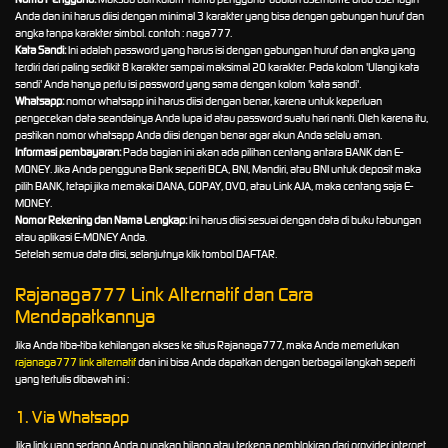
Anda dan ini harus diisi dengan minimal 3 karakter yang bisa dengan gabungan huruf dan
angka tanpa karakter simbol. contoh : naga777.
Kata Sandi:
Ini adalah password yang harus isi dengan gabungan huruf dan angka yang
terdiri dari paling sedikit 8 karakter sampai maksimal 20 karakter. Pada kolom 'Ulangi kata
sandi' Anda hanya perlu isi password yang sama dengan kolom 'kata sandi'.
Whatsapp:
nomor whatsapp ini harus diisi dengan benar, karena untuk keperluan
pengecekan data seandainya Anda lupa id atau password suatu hari nanti. Oleh karena itu,
pastikan nomor whatsapp Anda diisi dengan benar agar akun Anda selalu aman.
Informasi pembayaran:
Pada bagian ini akan ada pilihan centang antara BANK dan E-
MONEY. Jika Anda pengguna Bank seperti BCA, BNI, Mandiri, atau BNI untuk deposit maka
pilih BANK, tetapi jika memakai DANA, GOPAY, OVO, atau Link AJA, maka centang saja E-
MONEY.
Nomor Rekening dan Nama Lengkap:
Ini harus diisi sesuai dengan data di buku tabungan
atau aplikasi E-MONEY Anda.
Setelah semua data diisi, selanjutnya klik tombol DAFTAR.
Rajanaga777 Link Alternatif dan Cara
Mendapatkannya
Jika Anda tiba-tiba kehilangan akses ke situs Rajanaga777, maka Anda memerlukan
rajanaga777 link alternatif
dan ini bisa Anda dapatkan dengan berbagai langkah seperti
yang tertulis dibawah ini :
1. Via Whatsapp
Jika link yang sedang Anda gunakan hilang atau terkena pemblokiran dari provider internet