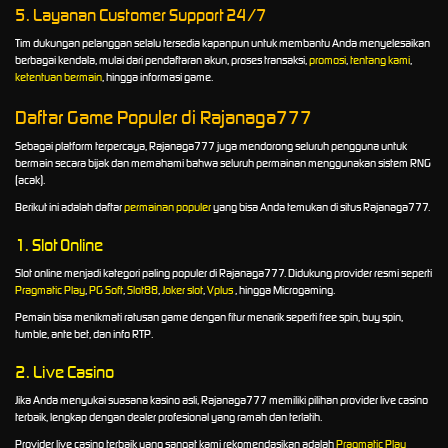
5. Layanan Customer Support 24/7
Tim dukungan pelanggan selalu tersedia kapanpun untuk membantu Anda menyelesaikan
berbagai kendala, mulai dari pendaftaran akun, proses transaksi,
promosi
,
tentang kami
,
ketentuan bermain
, hingga informasi game.
Daftar Game Populer di Rajanaga777
Sebagai platform terpercaya, Rajanaga777 juga mendorong seluruh pengguna untuk
bermain secara bijak dan memahami bahwa seluruh permainan menggunakan sistem RNG
(acak).
Berikut ini adalah daftar
permainan populer
yang bisa Anda temukan di situs Rajanaga777.
1. Slot Online
Slot online menjadi kategori paling populer di Rajanaga777. Didukung provider resmi seperti
Pragmatic Play
,
PG Soft
,
Slot88
,
Joker slot
,
Vplus
, hingga Microgaming.
Pemain bisa menikmati ratusan game dengan fitur menarik seperti free spin, buy spin,
tumble, ante bet, dan info RTP.
2. Live Casino
Jika Anda menyukai suasana kasino asli, Rajanaga777 memiliki pilihan provider live casino
terbaik, lengkap dengan dealer profesional yang ramah dan terlatih.
Provider live casino terbaik yang sangat kami rekomendasikan adalah
Pragmatic Play