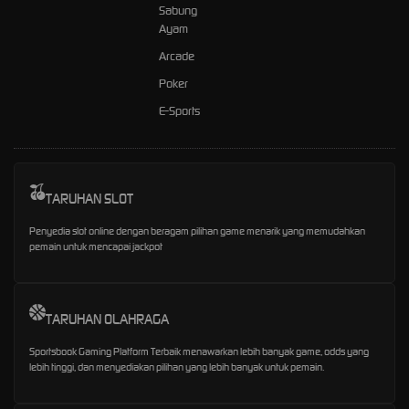
Sabung
Ayam
Arcade
Poker
E-Sports
TARUHAN SLOT
Penyedia slot online dengan beragam pilihan game menarik yang memudahkan
pemain untuk mencapai jackpot
TARUHAN OLAHRAGA
Sportsbook Gaming Platform Terbaik menawarkan lebih banyak game, odds yang
lebih tinggi, dan menyediakan pilihan yang lebih banyak untuk pemain.