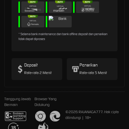
* Selama bank maintenance dan bank offline deposit dan penarikan
tidak dapat diproses
Deposit
Penarikan
Rata-rata 2 Menit
Rata-rata 5 Menit
Tanggung Jawab
Browser Yang
Bermain
Didukung
©2026 RAJANAGA777. Hak cipta
dilindungi | 18+