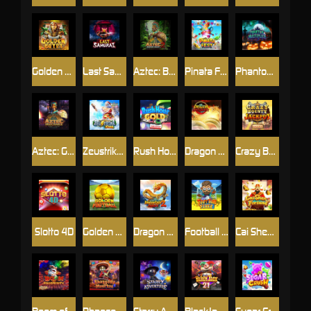
Golden Egypt
Last Samurai
Aztec: Bonus Hunt 2
Pinata Fest
Phantom Multiplier
Aztec: Gold Temple
Zeustrike Xmas
Rush Hour Gold
Dragon Chi’s Quest
Crazy Bounty: Jackpot
Slotto 4D
Golden Football
Dragon Chi's Quest 2
Football Fever
Cai Shen Fortune