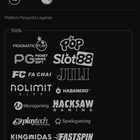
Platform Penyedia Layanan
Slots