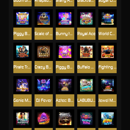
Boom of Prosperity
Rhapsody of Muertos
Starry Adventure
BlackJack21
Sugar Crush
Piggy Bank Gold
Scale of Heaven: Anubis
Bunny to the Moon
Royal Ace
World Cup Final
Pirate Treasure Hunt
Crazy Bounty
Piggy Bank Gold 2
Buffalo Rush HIGHROLLER
Fighting Bull
Genie Mystery
DJ Fever
Aztec: Bonus Hunt
LABUBU: Fall In Wild
Jewel Mastermind