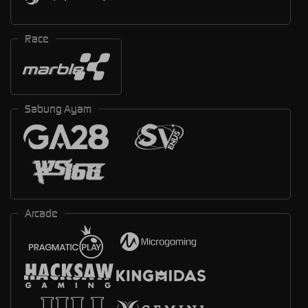
Race
Sabung Ayam
Arcade