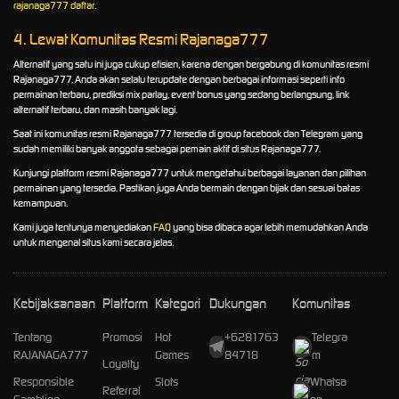
rajanaga777 daftar
.
4. Lewat Komunitas Resmi Rajanaga777
Alternatif yang satu ini juga cukup efisien, karena dengan bergabung di komunitas resmi
Rajanaga777, Anda akan selalu terupdate dengan berbagai informasi seperti info
permainan terbaru, prediksi mix parlay, event bonus yang sedang berlangsung, link
alternatif terbaru, dan masih banyak lagi.
Saat ini komunitas resmi Rajanaga777 tersedia di group facebook dan Telegram yang
sudah memiliki banyak anggota sebagai pemain aktif di situs Rajanaga777.
Kunjungi platform resmi Rajanaga777 untuk mengetahui berbagai layanan dan pilihan
permainan yang tersedia. Pastikan juga Anda bermain dengan bijak dan sesuai batas
kemampuan.
Kami juga tentunya menyediakan
FAQ
yang bisa dibaca agar lebih memudahkan Anda
untuk mengenal situs kami secara jelas.
Kebijaksanaan
Platform
Kategori
Dukungan
Komunitas
Tentang
Promosi
Hot
+6281763
Telegra
RAJANAGA777
Games
84718
m
Loyalty
Responsible
Slots
Whatsa
Referral