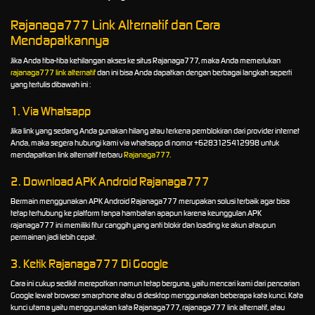
Rajanaga777 Link Alternatif dan Cara
Mendapatkannya
Jika Anda tiba-tiba kehilangan akses ke situs Rajanaga777, maka Anda memerlukan
rajanaga777 link alternatif
dan ini bisa Anda dapatkan dengan berbagai langkah seperti
yang tertulis dibawah ini :
1. Via Whatsapp
Jika link yang sedang Anda gunakan hilang atau terkena pemblokiran dari provider internet
Anda, maka segera hubungi kami via whatsapp di nomor +6283125412998 untuk
mendapatkan link alternatif terbaru
Rajanaga777
.
2. Download APK Android Rajanaga777
Bermain menggunakan APK Android Rajanaga777 merupakan solusi terbaik agar bisa
tetap terhubung ke platform tanpa hambatan apapun karena keunggulan APK
rajanaga777 ini memiliki fitur canggih yang anti blokir dan loading ke akun ataupun
permainan jadi lebih cepat.
3. Ketik Rajanaga777 Di Google
Cara ini cukup sedikit merepotkan namun tetap berguna, yaitu mencari kami dari pencarian
Google lewat browser smarphone atau di desktop menggunakan beberapa kata kunci. Kata
kunci utama yaitu menggunakan kata Rajanaga777, rajanaga777 link alternatif, atau