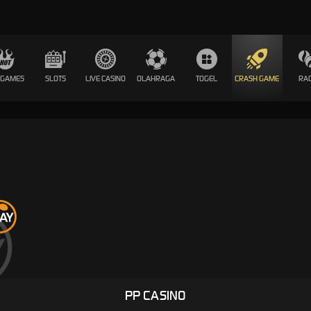
 GAMES
SLOTS
LIVE CASINO
OLAHRAGA
TOGEL
CRASH GAME
RA
PP CASINO