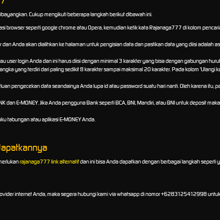
dibayangkan. Cukup mengikuti beberapa langkah berikut dibawah ini.
 browser seperti google chrome atau Opera, kemudian ketik kata Rajanaga777 di kolom pencarian 
 dan Anda akan dialihkan ke halaman untuk pengisian data dan pastikan data yang diisi adalah a
user login Anda dan ini harus diisi dengan minimal 3 karakter yang bisa dengan gabungan huruf
gka yang terdiri dari paling sedikit 8 karakter sampai maksimal 20 karakter. Pada kolom 'Ulangi
rluan pengecekan data seandainya Anda lupa id atau password suatu hari nanti. Oleh karena itu, 
NK dan E-MONEY. Jika Anda pengguna Bank seperti BCA, BNI, Mandiri, atau BNI untuk deposit maka
 buku tabungan atau aplikasi E-MONEY Anda.
ndapatkannya
emerlukan
rajanaga777 link alternatif
dan ini bisa Anda dapatkan dengan berbagai langkah seperti yan
 provider internet Anda, maka segera hubungi kami via whatsapp di nomor +6283125412998 untuk 