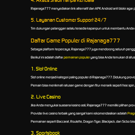
Rajanaga777 menyediakan link alternatif dan APK Android anti blokir aga
5. Layanan Customer Support 24/7
Tim dukungan pelanggan selalu tersedia kapanpun untuk membantu Anda men
Daftar Game Populer di Rajanaga777
Sebagai platform terpercaya, Rajanaga777 juga mendorong seluruh peng
Berikut ini adalah daftar
permainan populer
yang bisa Anda temukan di situ
1. Slot Online
Slot online menjadi kategori paling populer di Rajanaga777. Didukung provid
Pemain bisa menikmati ratusan game dengan fitur menarik seperti free spin, b
2. Live Casino
Jika Anda menyukai suasana kasino asli, Rajanaga777 memiliki pilihan provid
Provider live casino terbaik yang sangat kami rekomendasikan adalah
Pragm
Permainan seperti Baccarat, Roulette, Dragon Tiger, Blackjack, dan Sicbo bi
3. Sportsbook