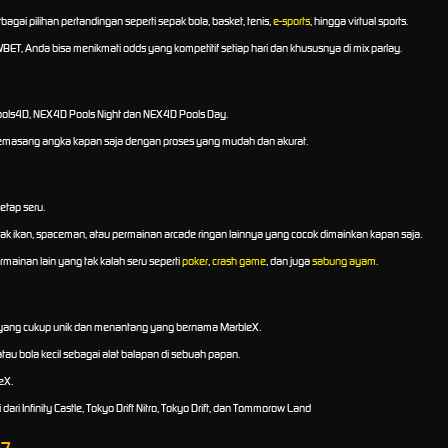
ai pilihan pertandingan seperti sepak bola, basket, tenis,
e-sports
, hingga virtual sports.
WBET, Anda bisa menikmati odds yang kompetitif setiap hari dan khususnya di mix parlay.
pools4D, NEX4D Pools Night dan NEX4D Pools Day.
 memasang angka kapan saja dengan proses yang mudah dan akurat.
etap seru.
bak ikan, spaceman, atau permainan arcade ringan lainnya yang cocok dimainkan kapan saja.
mainan lain yang tak kalah seru seperti
poker
,
crash game
, dan juga
sabung ayam
.
yang cukup unik dan menantang yang bernama MarbleX.
u bola kecil sebagai alat balapan di sebuah papan.
eX.
ari Infinity Castle, Tokyo Drift Nitro, Tokyo Drift, dan Tommorow Land
77