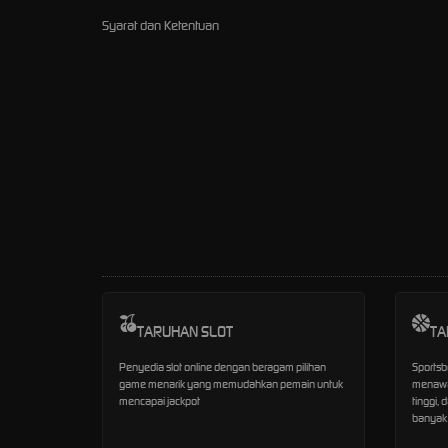
Syarat dan Ketentuan
TARUHAN SLOT
TA
Penyedia slot online dengan beragam pilihan
Sportsb
game menarik yang memudahkan pemain untuk
menawar
mencapai jackpot
tinggi,
banyak 