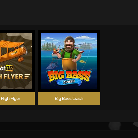
 High Flyer
Big Bass Crash