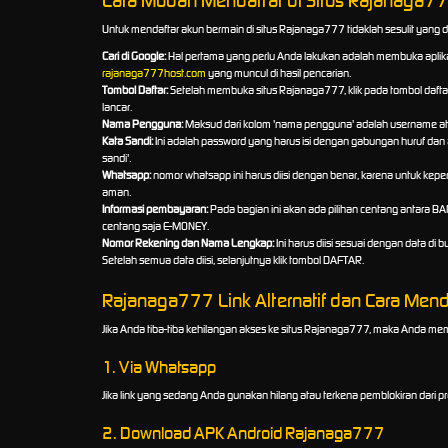
Untuk mendaftar akun bermain di situs Rajanaga777 tidaklah sesulit yang 
Cari di Google:
Hal pertama yang perlu Anda lakukan adalah membuka aplikasi
rajanaga777host.com
yang muncul di hasil pencarian.
Tombol Daftar:
Setelah membuka situs Rajanaga777, klik pada tombol daftar
lancar.
Nama Pengguna:
Maksud dari kolom 'nama pengguna' adalah username atau 
Kata Sandi:
Ini adalah password yang harus isi dengan gabungan huruf dan an
sandi'.
Whatsapp:
nomor whatsapp ini harus diisi dengan benar, karena untuk kepe
aman.
Informasi pembayaran:
Pada bagian ini akan ada pilihan centang antara BA
centang saja E-MONEY.
Nomor Rekening dan Nama Lengkap:
Ini harus diisi sesuai dengan data di
Setelah semua data diisi, selanjutnya klik tombol DAFTAR.
Rajanaga777 Link Alternatif dan Cara Me
Jika Anda tiba-tiba kehilangan akses ke situs Rajanaga777, maka Anda m
1. Via Whatsapp
Jika link yang sedang Anda gunakan hilang atau terkena pemblokiran dari
2. Download APK Android Rajanaga777