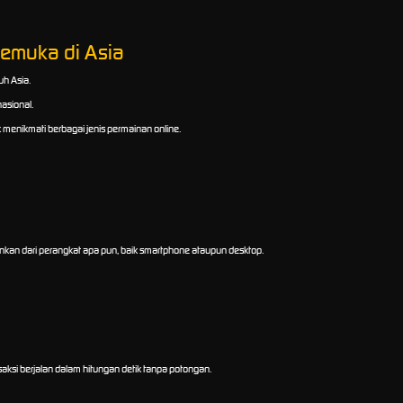
kemuka di Asia
uh Asia.
asional.
menikmati berbagai jenis permainan online.
kan dari perangkat apa pun, baik smartphone ataupun desktop.
saksi berjalan dalam hitungan detik tanpa potongan.