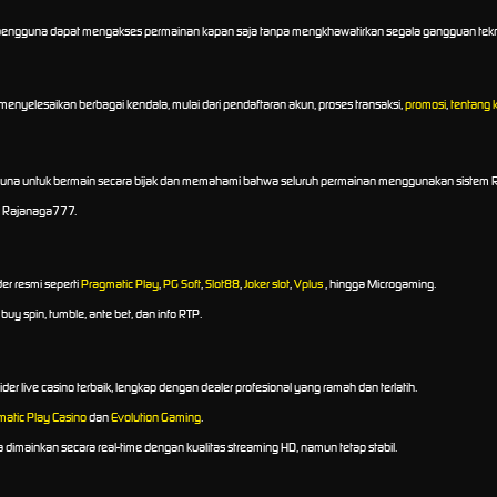
r pengguna dapat mengakses permainan kapan saja tanpa mengkhawatirkan segala gangguan teknis 
yelesaikan berbagai kendala, mulai dari pendaftaran akun, proses transaksi,
promosi
,
tentang 
guna untuk bermain secara bijak dan memahami bahwa seluruh permainan menggunakan sistem R
s Rajanaga777.
er resmi seperti
Pragmatic Play
,
PG Soft
,
Slot88
,
Joker slot
,
Vplus
, hingga Microgaming.
uy spin, tumble, ante bet, dan info RTP.
er live casino terbaik, lengkap dengan dealer profesional yang ramah dan terlatih.
atic Play Casino
dan
Evolution Gaming
.
sa dimainkan secara real-time dengan kualitas streaming HD, namun tetap stabil.