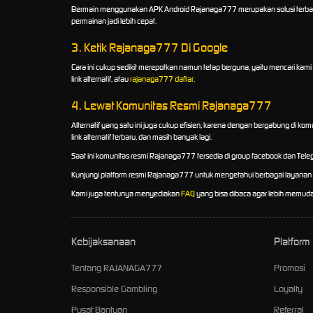
Bermain menggunakan APK Android Rajanaga777 merupakan solusi terbaik ag
permainan jadi lebih cepat.
3. Ketik Rajanaga777 Di Google
Cara ini cukup sedikit merepotkan namun tetap berguna, yaitu mencari k
link alternatif, atau
rajanaga777 daftar
.
4. Lewat Komunitas Resmi Rajanaga777
Alternatif yang satu ini juga cukup efisien, karena dengan bergabung di ko
link alternatif terbaru, dan masih banyak lagi.
Saat ini komunitas resmi Rajanaga777 tersedia di group facebook dan Tele
Kunjungi platform resmi Rajanaga777 untuk mengetahui berbagai layanan 
Kami juga tentunya menyediakan
FAQ
yang bisa dibaca agar lebih memuda
Kebijaksanaan
Platform
Tentang RAJANAGA777
Promosi
Responsible Gambling
Loyalty
Pusat Bantuan
Referral