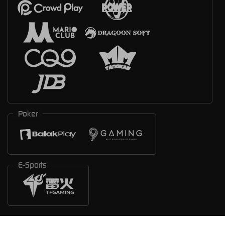
Poker
E-Sports