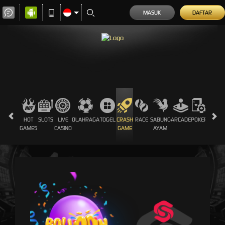
MASUK
DAFTAR
HOT
SLOTS
LIVE
OLAHRAGA
TOGEL
CRASH
RACE
SABUNG
ARCADE
POKER
E-
GAMES
CASINO
GAME
AYAM
SPORT