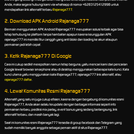
Anda, maka segera hubungi kami via whatsapp di nomor +6283125412998 untuk
mendapatkan link alternatif terbaru
Rajanaga777
.
2. Download APK Android Rajanaga777
Bermain menggunakan APK Android Rajanaga777 merupakan solusi terbaik agar bisa
tetap terhubung ke platform tanpa hambatan apapun karena keunggulan APK
rajanaga777 ini memiliki fitur canggih yang anti blokir dan loading ke akun ataupun
permainan jadi lebih cepat.
3. Ketik Rajanaga777 Di Google
Cara ini cukup sedikit merepotkan namun tetap berguna, yaitu mencari kami dari pencarian
Google lewat browser smarphone atau di desktop menggunakan beberapa kata kunci. Kata
kunci utama yaitu menggunakan kata Rajanaga777, rajanaga777 link alternatif, atau
rajanaga777 daftar
.
4. Lewat Komunitas Resmi Rajanaga777
Alternatif yang satu ini juga cukup efisien, karena dengan bergabung di komunitas resmi
Rajanaga777, Anda akan selalu terupdate dengan berbagai informasi seperti info
permainan terbaru, prediksi mix parlay, event bonus yang sedang berlangsung, link
alternatif terbaru, dan masih banyak lagi.
Saat ini komunitas resmi Rajanaga777 tersedia di group facebook dan Telegram yang
sudah memiliki banyak anggota sebagai pemain aktif di situs Rajanaga777.