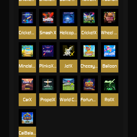
CricketerX
Smash X
HelicopterX
CricketX
Wheel Of Destiny
MineIsland
PlinkoXClassic
JetX
Cheesy Road
Balloon
CarX
PropelX
World Champion X
Fortune Catch
RollX
CaiBalaoCappadocia