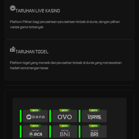
TARUHAN LIVE KASINO
Platform Pilihan bagi perusahaan-perusahaan terbaik di dunia, dengan pilihan
variasi game terbanyak
TARUHAN TOGEL
Platform togel yang menarik dari perusahan terbaik di dunia yang menawarkan
hadiah kemenangan besar