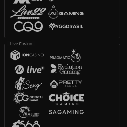
Live Casino