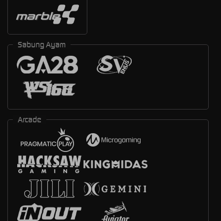
Sabung Ayam
Arcade