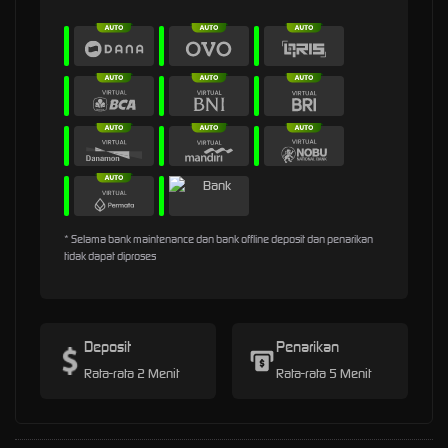
* Selama bank maintenance dan bank offline deposit dan penarikan
tidak dapat diproses
Deposit
Penarikan
Rata-rata 2 Menit
Rata-rata 5 Menit