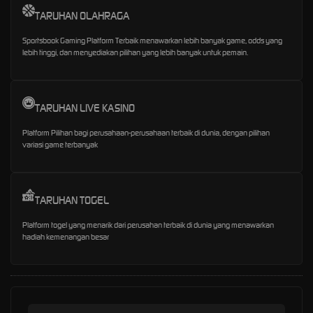
TARUHAN OLAHRAGA
Sportsbook Gaming Platform Terbaik menawarkan lebih banyak game, odds yang
lebih tinggi, dan menyediakan pilihan yang lebih banyak untuk pemain.
TARUHAN LIVE KASINO
Platform Pilihan bagi perusahaan-perusahaan terbaik di dunia, dengan pilihan
variasi game terbanyak
TARUHAN TOGEL
Platform togel yang menarik dari perusahan terbaik di dunia yang menawarkan
hadiah kemenangan besar