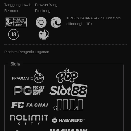
Tanggung Jawab
Browser Yang
Bermain
Didukung
©2026 RAJANAGA777. Hak cipta
dilindungi | 18+
Platform Penyedia Layanan
Slots