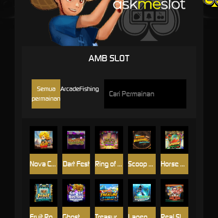
AMB SLOT
Semua
Arcade
Fishing
permainan
Nova Crash : The Legends of Power
Dart Fest
Ring of Hopeful
Scoop Blessing
Horse Racing
Fruit Roulette Slots
Ghost Busters
Treasure of Pirate
Lagend of Shooter
Real Slap