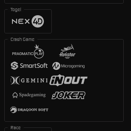
Togel
Crash Game
Race