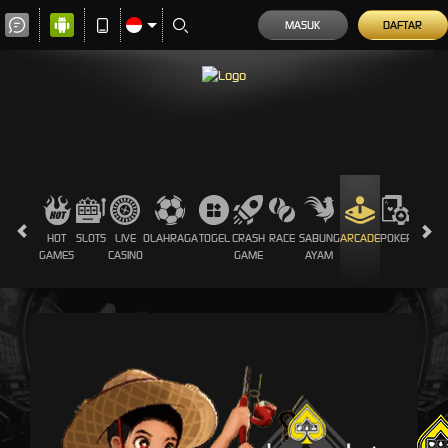
MASUK
DAFTAR
HOT
SLOTS
LIVE
OLAHRAGA
TOGEL
CRASH
RACE
SABUNG
ARCADE
POKER
E-
GAMES
CASINO
GAME
AYAM
SPORT