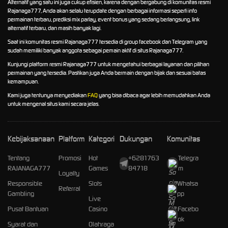
Alternatif yang satu ini juga cukup efisien, karena dengan bergabung di komunitas resmi
Rajanaga777, Anda akan selalu terupdate dengan berbagai informasi seperti info
permainan terbaru, prediksi mix parlay, event bonus yang sedang berlangsung, link
alternatif terbaru, dan masih banyak lagi.
Saat ini komunitas resmi Rajanaga777 tersedia di group facebook dan Telegram yang
sudah memiliki banyak anggota sebagai pemain aktif di situs Rajanaga777.
Kunjungi platform resmi Rajanaga777 untuk mengetahui berbagai layanan dan pilihan
permainan yang tersedia. Pastikan juga Anda bermain dengan bijak dan sesuai batas
kemampuan.
Kami juga tentunya menyediakan
FAQ
yang bisa dibaca agar lebih memudahkan Anda
untuk mengenal situs kami secara jelas.
Kebijaksanaan
Platform
Kategori
Dukungan
Komunitas
Tentang
Promosi
Hot
+6281763
Telegra
RAJANAGA777
Games
84718
m
Loyalty
Responsible
Slots
Whatsa
Referral
Gambling
pp
Live
Pusat Bantuan
Casino
Facebo
ok
Syarat dan
Olahraga