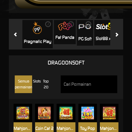
i
i
i
i
i
Facha
Fat Panda
Slot88 x PP
PG Soft
Pragmatic Play
DRAGOONSOFT
Semua
Slots
Top
permainan
20
Mahjong Win
Coin Cat 2
Mahjong Win 2
Toy Pop
Mahjong Win 3