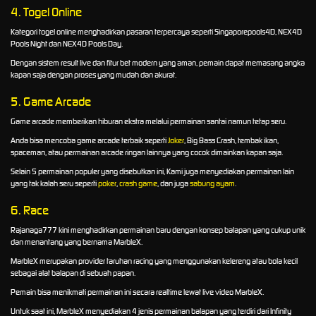
4. Togel Online
Kategori togel online menghadirkan pasaran terpercaya seperti Singaporepools4D, NEX4D
Pools Night dan NEX4D Pools Day.
Dengan sistem result live dan fitur bet modern yang aman, pemain dapat memasang angka
kapan saja dengan proses yang mudah dan akurat.
5. Game Arcade
Game arcade memberikan hiburan ekstra melalui permainan santai namun tetap seru.
Anda bisa mencoba game arcade terbaik seperti
Joker
, Big Bass Crash, tembak ikan,
spaceman, atau permainan arcade ringan lainnya yang cocok dimainkan kapan saja.
Selain 5 permainan populer yang disebutkan ini, Kami juga menyediakan permainan lain
yang tak kalah seru seperti
poker
,
crash game
, dan juga
sabung ayam
.
6. Race
Rajanaga777 kini menghadirkan permainan baru dengan konsep balapan yang cukup unik
dan menantang yang bernama MarbleX.
MarbleX merupakan provider taruhan racing yang menggunakan kelereng atau bola kecil
sebagai alat balapan di sebuah papan.
Pemain bisa menikmati permainan ini secara realtime lewat live video MarbleX.
Untuk saat ini, MarbleX menyediakan 4 jenis permainan balapan yang terdiri dari Infinity