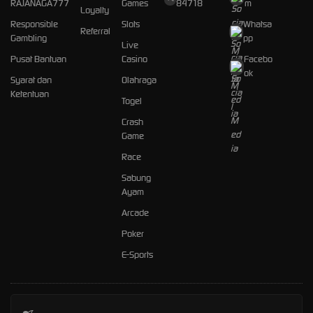
RAJANAGA777
Games
84718
m
Loyalty
Responsible
Slots
Whatsa
Referral
Gambling
pp
Live
Pusat Bantuan
Casino
Facebo
ok
Syarat dan
Olahraga
Ketentuan
Togel
Crash
Game
Race
Sabung
Ayam
Arcade
Poker
E-Sports