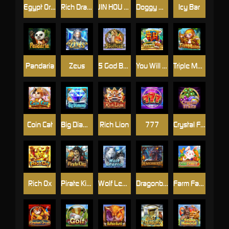
Egypt Oracle
Rich Dragon
JIN HOU YE
Doggy Wealth
Icy Bar
Pandaria
Zeus
5 God Beast
You Will Win
Triple Monkey
Coin Cat
Big Diamond
Rich Lion
777
Crystal Fruits
Rich Ox
Pirate King
Wolf Legend
Dragonburst
Farm Family