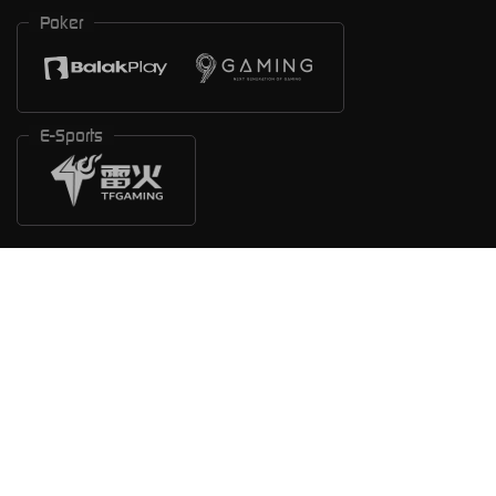
Poker
E-Sports