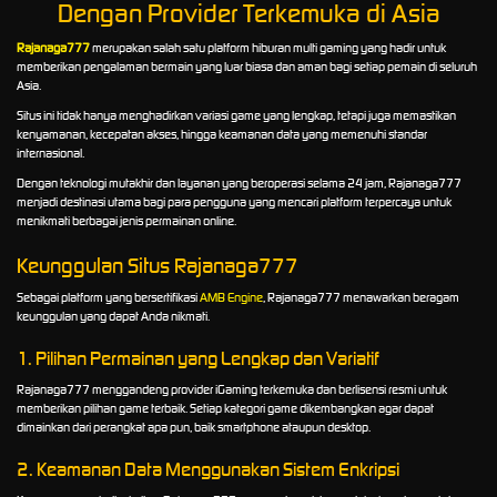
Dengan Provider Terkemuka di Asia
Rajanaga777
merupakan salah satu platform hiburan multi gaming yang hadir untuk
memberikan pengalaman bermain yang luar biasa dan aman bagi setiap pemain di seluruh
Asia.
Situs ini tidak hanya menghadirkan variasi game yang lengkap, tetapi juga memastikan
kenyamanan, kecepatan akses, hingga keamanan data yang memenuhi standar
internasional.
Dengan teknologi mutakhir dan layanan yang beroperasi selama 24 jam, Rajanaga777
menjadi destinasi utama bagi para pengguna yang mencari platform terpercaya untuk
menikmati berbagai jenis permainan online.
Keunggulan Situs Rajanaga777
Sebagai platform yang bersertifikasi
AMB Engine
, Rajanaga777 menawarkan beragam
keunggulan yang dapat Anda nikmati.
1. Pilihan Permainan yang Lengkap dan Variatif
Rajanaga777 menggandeng provider iGaming terkemuka dan berlisensi resmi untuk
memberikan pilihan game terbaik. Setiap kategori game dikembangkan agar dapat
dimainkan dari perangkat apa pun, baik smartphone ataupun desktop.
2. Keamanan Data Menggunakan Sistem Enkripsi