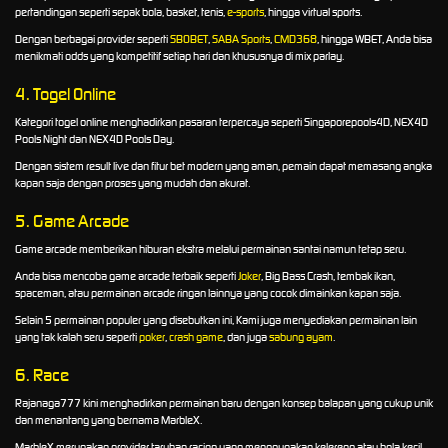
pertandingan seperti sepak bola, basket, tenis,
e-sports
, hingga virtual sports.
Dengan berbagai provider seperti
SBOBET
,
SABA Sports
,
CMD368
, hingga WBET, Anda bisa
menikmati odds yang kompetitif setiap hari dan khususnya di mix parlay.
4. Togel Online
Kategori togel online menghadirkan pasaran terpercaya seperti Singaporepools4D, NEX4D
Pools Night dan NEX4D Pools Day.
Dengan sistem result live dan fitur bet modern yang aman, pemain dapat memasang angka
kapan saja dengan proses yang mudah dan akurat.
5. Game Arcade
Game arcade memberikan hiburan ekstra melalui permainan santai namun tetap seru.
Anda bisa mencoba game arcade terbaik seperti
Joker
, Big Bass Crash, tembak ikan,
spaceman, atau permainan arcade ringan lainnya yang cocok dimainkan kapan saja.
Selain 5 permainan populer yang disebutkan ini, Kami juga menyediakan permainan lain
yang tak kalah seru seperti
poker
,
crash game
, dan juga
sabung ayam
.
6. Race
Rajanaga777 kini menghadirkan permainan baru dengan konsep balapan yang cukup unik
dan menantang yang bernama MarbleX.
MarbleX merupakan provider taruhan racing yang menggunakan kelereng atau bola kecil