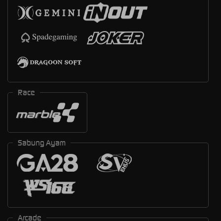
Race
Sabung Ayam
Arcade