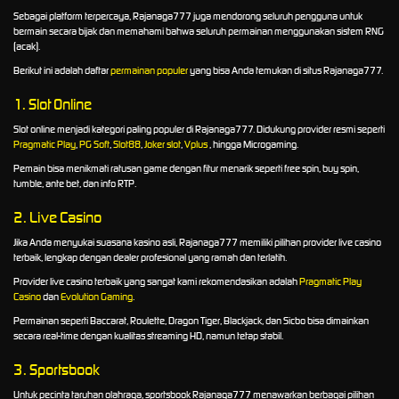
Sebagai platform terpercaya, Rajanaga777 juga mendorong seluruh pengguna untuk
bermain secara bijak dan memahami bahwa seluruh permainan menggunakan sistem RNG
(acak).
Berikut ini adalah daftar
permainan populer
yang bisa Anda temukan di situs Rajanaga777.
1. Slot Online
Slot online menjadi kategori paling populer di Rajanaga777. Didukung provider resmi seperti
Pragmatic Play
,
PG Soft
,
Slot88
,
Joker slot
,
Vplus
, hingga Microgaming.
Pemain bisa menikmati ratusan game dengan fitur menarik seperti free spin, buy spin,
tumble, ante bet, dan info RTP.
2. Live Casino
Jika Anda menyukai suasana kasino asli, Rajanaga777 memiliki pilihan provider live casino
terbaik, lengkap dengan dealer profesional yang ramah dan terlatih.
Provider live casino terbaik yang sangat kami rekomendasikan adalah
Pragmatic Play
Casino
dan
Evolution Gaming
.
Permainan seperti Baccarat, Roulette, Dragon Tiger, Blackjack, dan Sicbo bisa dimainkan
secara real-time dengan kualitas streaming HD, namun tetap stabil.
3. Sportsbook
Untuk pecinta taruhan olahraga, sportsbook Rajanaga777 menawarkan berbagai pilihan