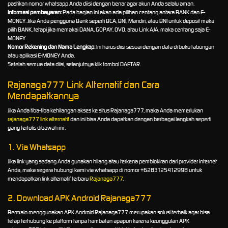
pastikan nomor whatsapp Anda diisi dengan benar agar akun Anda selalu aman.
Informasi pembayaran:
Pada bagian ini akan ada pilihan centang antara BANK dan E-
MONEY. Jika Anda pengguna Bank seperti BCA, BNI, Mandiri, atau BNI untuk deposit maka
pilih BANK, tetapi jika memakai DANA, GOPAY, OVO, atau Link AJA, maka centang saja E-
MONEY.
Nomor Rekening dan Nama Lengkap:
Ini harus diisi sesuai dengan data di buku tabungan
atau aplikasi E-MONEY Anda.
Setelah semua data diisi, selanjutnya klik tombol DAFTAR.
Rajanaga777 Link Alternatif dan Cara
Mendapatkannya
Jika Anda tiba-tiba kehilangan akses ke situs Rajanaga777, maka Anda memerlukan
rajanaga777 link alternatif
dan ini bisa Anda dapatkan dengan berbagai langkah seperti
yang tertulis dibawah ini :
1. Via Whatsapp
Jika link yang sedang Anda gunakan hilang atau terkena pemblokiran dari provider internet
Anda, maka segera hubungi kami via whatsapp di nomor +6283125412998 untuk
mendapatkan link alternatif terbaru
Rajanaga777
.
2. Download APK Android Rajanaga777
Bermain menggunakan APK Android Rajanaga777 merupakan solusi terbaik agar bisa
tetap terhubung ke platform tanpa hambatan apapun karena keunggulan APK