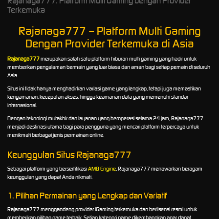
Rajanaga777: Platform Multi Gaming dengan Provider
Terkemuka
Rajanaga777 – Platform Multi Gaming
Dengan Provider Terkemuka di Asia
Rajanaga777
merupakan salah satu platform hiburan multi gaming yang hadir untuk
memberikan pengalaman bermain yang luar biasa dan aman bagi setiap pemain di seluruh
Asia.
Situs ini tidak hanya menghadirkan variasi game yang lengkap, tetapi juga memastikan
kenyamanan, kecepatan akses, hingga keamanan data yang memenuhi standar
internasional.
Dengan teknologi mutakhir dan layanan yang beroperasi selama 24 jam, Rajanaga777
menjadi destinasi utama bagi para pengguna yang mencari platform terpercaya untuk
menikmati berbagai jenis permainan online.
Keunggulan Situs Rajanaga777
Sebagai platform yang bersertifikasi
AMB Engine
, Rajanaga777 menawarkan beragam
keunggulan yang dapat Anda nikmati.
1. Pilihan Permainan yang Lengkap dan Variatif
Rajanaga777 menggandeng provider iGaming terkemuka dan berlisensi resmi untuk
memberikan pilihan game terbaik. Setiap kategori game dikembangkan agar dapat