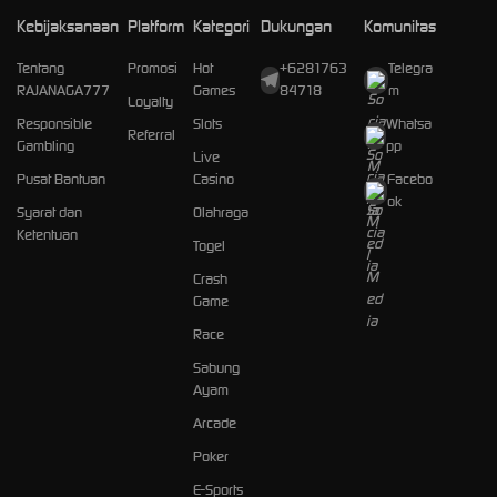
Kebijaksanaan
Platform
Kategori
Dukungan
Komunitas
Tentang
Promosi
Hot
+6281763
Telegra
RAJANAGA777
Games
84718
m
Loyalty
Responsible
Slots
Whatsa
Referral
Gambling
pp
Live
Pusat Bantuan
Casino
Facebo
ok
Syarat dan
Olahraga
Ketentuan
Togel
Crash
Game
Race
Sabung
Ayam
Arcade
Poker
E-Sports