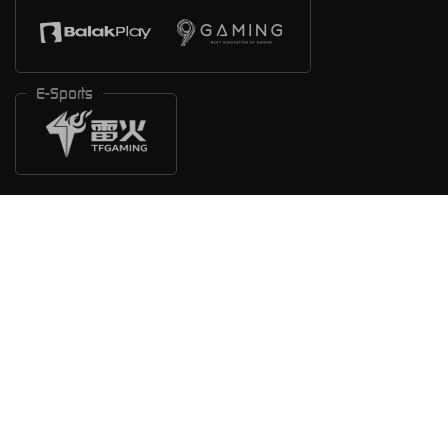
E-Sports