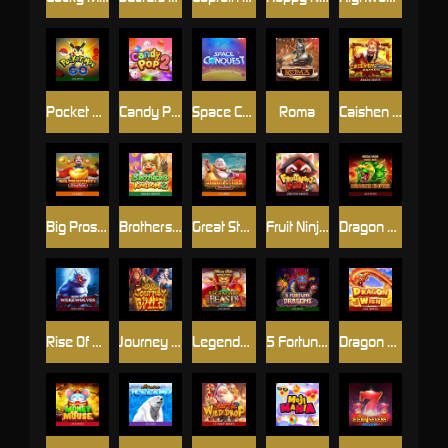
Pocket Mon Go
Candy Pop 2
Space Conquest
Roma
Caishen Deluxe Maxways
Big Prosperity SA
Brothers Kingdom 2
Great Stars SA
Fruit Ninja Fury
Dragon Empire
Rise Of Werewolves
Journey to the Wild
Legendary Beasts Saga
5 Fortune Dragons
Dragon Wish