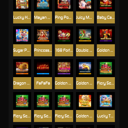
Lucky Horse
Mayan Gems
Ping Pong Panda
Juicy Market
Baby Cai Shen
Sugar Party
Princess Wang
168 Fortunes
Double Fortune
Golden Chicken
Dragon Gold
FaFaFa
Golden Monkey
Golden Whale
Fiery Sevens Hot 5
Fiery Sevens Hot 20
Fiery Sevens Hot 50
Fiery Sevens Hot 100
Golden Pixiu
Lucky Twin Sea