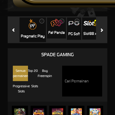
i
i
i
i
i
Facha
Fat Panda
Slot88 x PP
PG Soft
Pragmatic Play
SPADE GAMING
Semua
Top 20
Buy
permainan
Freenspin
Progressive
Slots
Slots