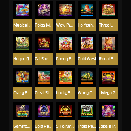
Magical Lamp
Poker Maxways
Wow Prosperity
Ho Yeah Monkey
Three Lucky Stars
Hugon Quest
Cai Shen 888
Candy Pop
Gold West
Royal Paws Maxways
Crazy Bomber
Great Stars
Lucky Snake Wheel
Wong Choy
Mega 7
Gemstone Rush
Gold Panther
5 Fortune SA
Triple Panda
Jokers Treasure Exclusive