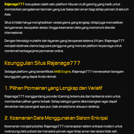
Rajanaga777
merupakan salah satu platform hiburan multi gaming yang hadir untuk
memberikan pengalaman bermain yang luar biasa dan aman bagi setiap pemain di seluruh
Asia.
Situs ini tidak hanya menghadirkan variasi game yang lengkap, tetapi juga memastikan
kenyamanan, kecepatan akses, hingga keamanan data yang memenuhi standar
internasional.
Dengan teknologi mutakhir dan layanan yang beroperasi selama 24 jam, Rajanaga777
menjadi destinasi utama bagi para pengguna yang mencari platform terpercaya untuk
menikmati berbagai jenis permainan online.
Keunggulan Situs Rajanaga777
Sebagai platform yang bersertifikasi
AMB Engine
, Rajanaga777 menawarkan beragam
keunggulan yang dapat Anda nikmati.
1. Pilihan Permainan yang Lengkap dan Variatif
Rajanaga777 menggandeng provider iGaming terkemuka dan berlisensi resmi untuk
memberikan pilihan game terbaik. Setiap kategori game dikembangkan agar dapat
dimainkan dari perangkat apa pun, baik smartphone ataupun desktop.
2. Keamanan Data Menggunakan Sistem Enkripsi
Keamanan menjadi prioritas. Rajanaga777 menerapkan sistem enkripsi modern untuk
melindungi data pribadi dan transaksi pemain agar tetap aman dari akses tidak sah.