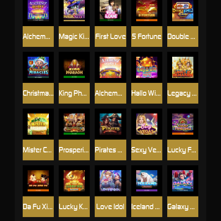
Alchemy Quest Level Up
Magic Kitty
First Love
5 Fortune
Double Flame
Christmas Miracles
King Pharaoh
Alchemy Quest Jackpot
Hallo Win Party
Legacy of Ramakien
Mister Cashmore
Prosperity Gods
Pirates Gold Rush
Sexy Vegas
Lucky Feng Shui
Da Fu Xiao Fu
Lucky Koi Exclusive
Love Idol
Iceland SA
Galaxy Guardian