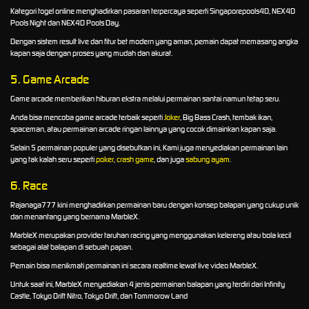
Kategori togel online menghadirkan pasaran terpercaya seperti Singaporepools4D, NEX4D
Pools Night dan NEX4D Pools Day.
Dengan sistem result live dan fitur bet modern yang aman, pemain dapat memasang angka
kapan saja dengan proses yang mudah dan akurat.
5. Game Arcade
Game arcade memberikan hiburan ekstra melalui permainan santai namun tetap seru.
Anda bisa mencoba game arcade terbaik seperti
Joker
, Big Bass Crash, tembak ikan,
spaceman, atau permainan arcade ringan lainnya yang cocok dimainkan kapan saja.
Selain 5 permainan populer yang disebutkan ini, Kami juga menyediakan permainan lain
yang tak kalah seru seperti
poker
,
crash game
, dan juga
sabung ayam
.
6. Race
Rajanaga777 kini menghadirkan permainan baru dengan konsep balapan yang cukup unik
dan menantang yang bernama MarbleX.
MarbleX merupakan provider taruhan racing yang menggunakan kelereng atau bola kecil
sebagai alat balapan di sebuah papan.
Pemain bisa menikmati permainan ini secara realtime lewat live video MarbleX.
Untuk saat ini, MarbleX menyediakan 4 jenis permainan balapan yang terdiri dari Infinity
Castle, Tokyo Drift Nitro, Tokyo Drift, dan Tommorow Land