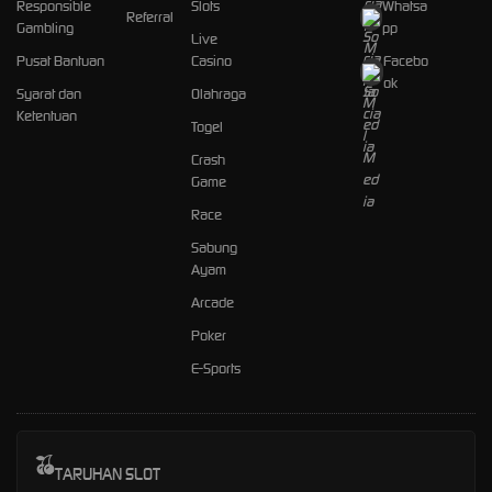
Responsible
Slots
Whatsa
Referral
Gambling
pp
Live
Pusat Bantuan
Casino
Facebo
ok
Syarat dan
Olahraga
Ketentuan
Togel
Crash
Game
Race
Sabung
Ayam
Arcade
Poker
E-Sports
TARUHAN SLOT