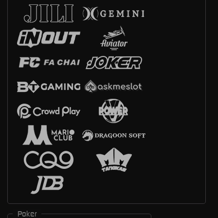
Poker