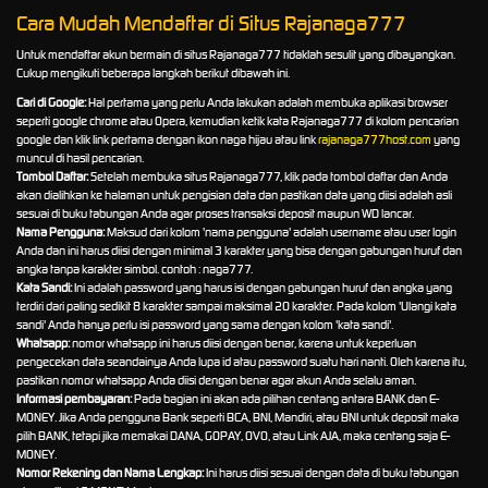
Cara Mudah Mendaftar di Situs Rajanaga777
Untuk mendaftar akun bermain di situs Rajanaga777 tidaklah sesulit yang dibayangkan.
Cukup mengikuti beberapa langkah berikut dibawah ini.
Cari di Google:
Hal pertama yang perlu Anda lakukan adalah membuka aplikasi browser
seperti google chrome atau Opera, kemudian ketik kata Rajanaga777 di kolom pencarian
google dan klik link pertama dengan ikon naga hijau atau link
rajanaga777host.com
yang
muncul di hasil pencarian.
Tombol Daftar:
Setelah membuka situs Rajanaga777, klik pada tombol daftar dan Anda
akan dialihkan ke halaman untuk pengisian data dan pastikan data yang diisi adalah asli
sesuai di buku tabungan Anda agar proses transaksi deposit maupun WD lancar.
Nama Pengguna:
Maksud dari kolom 'nama pengguna' adalah username atau user login
Anda dan ini harus diisi dengan minimal 3 karakter yang bisa dengan gabungan huruf dan
angka tanpa karakter simbol. contoh : naga777.
Kata Sandi:
Ini adalah password yang harus isi dengan gabungan huruf dan angka yang
terdiri dari paling sedikit 8 karakter sampai maksimal 20 karakter. Pada kolom 'Ulangi kata
sandi' Anda hanya perlu isi password yang sama dengan kolom 'kata sandi'.
Whatsapp:
nomor whatsapp ini harus diisi dengan benar, karena untuk keperluan
pengecekan data seandainya Anda lupa id atau password suatu hari nanti. Oleh karena itu,
pastikan nomor whatsapp Anda diisi dengan benar agar akun Anda selalu aman.
Informasi pembayaran:
Pada bagian ini akan ada pilihan centang antara BANK dan E-
MONEY. Jika Anda pengguna Bank seperti BCA, BNI, Mandiri, atau BNI untuk deposit maka
pilih BANK, tetapi jika memakai DANA, GOPAY, OVO, atau Link AJA, maka centang saja E-
MONEY.
Nomor Rekening dan Nama Lengkap:
Ini harus diisi sesuai dengan data di buku tabungan