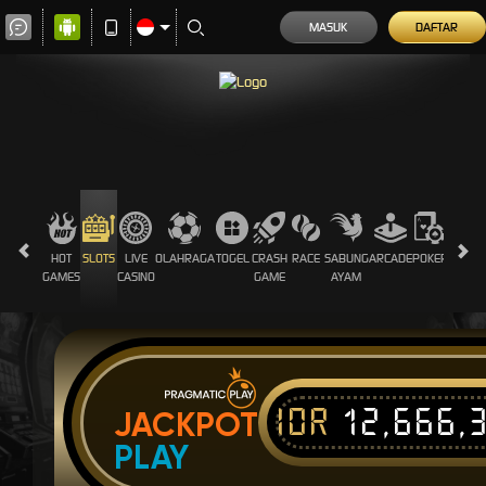
MASUK
DAFTAR
HOT
SLOTS
LIVE
OLAHRAGA
TOGEL
CRASH
RACE
SABUNG
ARCADE
POKER
E-
GAMES
CASINO
GAME
AYAM
SPORT
IDR
12,666,
JACKPOT
PLAY