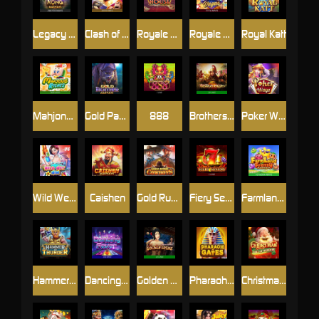
Legacy of Kong Maxways
Clash of the Giants
Royale House
Royale Vegas
Royal Katt
Mahjong Riches
Gold Panther Maxways
888
Brothers kingdom
Poker Ways
Wild Wet Win
Caishen
Gold Rush Cowboys
Fiery Sevens
Farmland Frenzy Maxways
Hammer of Thunder
Dancing Fever
Golden Lotus SE
Pharaoh Gates
Christmas Tree of Wonders