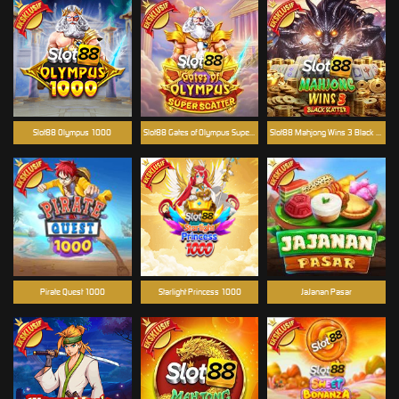
Slot88 Olympus 1000
Slot88 Gates of Olympus Super Scatter
Slot88 Mahjong Wins 3 Black Scatter
Pirate Quest 1000
Starlight Princess 1000
JaJanan Pasar