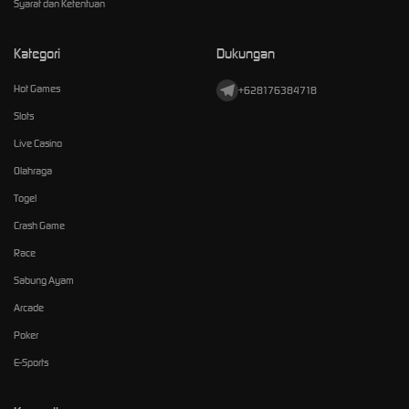
Syarat dan Ketentuan
Kategori
Dukungan
Hot Games
+628176384718
Slots
Live Casino
Olahraga
Togel
Crash Game
Race
Sabung Ayam
Arcade
Poker
E-Sports