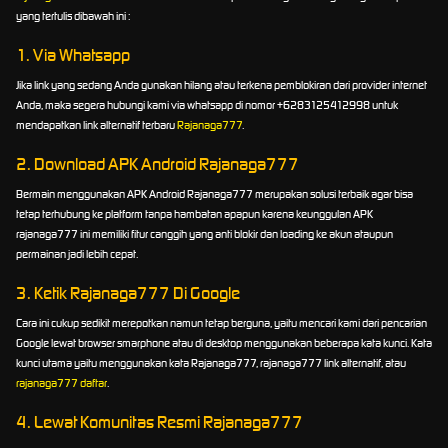
yang tertulis dibawah ini :
1. Via Whatsapp
Jika link yang sedang Anda gunakan hilang atau terkena pemblokiran dari provider internet
Anda, maka segera hubungi kami via whatsapp di nomor +6283125412998 untuk
mendapatkan link alternatif terbaru
Rajanaga777
.
2. Download APK Android Rajanaga777
Bermain menggunakan APK Android Rajanaga777 merupakan solusi terbaik agar bisa
tetap terhubung ke platform tanpa hambatan apapun karena keunggulan APK
rajanaga777 ini memiliki fitur canggih yang anti blokir dan loading ke akun ataupun
permainan jadi lebih cepat.
3. Ketik Rajanaga777 Di Google
Cara ini cukup sedikit merepotkan namun tetap berguna, yaitu mencari kami dari pencarian
Google lewat browser smarphone atau di desktop menggunakan beberapa kata kunci. Kata
kunci utama yaitu menggunakan kata Rajanaga777, rajanaga777 link alternatif, atau
rajanaga777 daftar
.
4. Lewat Komunitas Resmi Rajanaga777