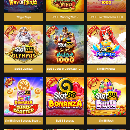
Way of Ninja
Slot88 Mahjong Wins 2
Slot88 Sweet Bonanza 1000
Slot88 Olympus
Slot88 Gates of Gatot Kaca 1000
Slot88 Princess
Slot88 Sweet Bonanza Super Scatter
Slot88 Bonanza
Slot88 Rush