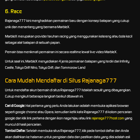
6. Race
Rajanaga777 kini menghadirkan permainan baru dengan konsep balapan yang cukup
unik dan menantang yang bernama MarbleX.
MarbleX merupakan provider taruhan racing yang menggunakan kelereng atau bola kecil
sebagai alat balapan di sebuah papan.
Pemain bisa menikmati permainan ini secara realtime lewat live video MarbleX.
Untuk saat ini, MarbleX menyediakan 4 jenis permainan balapan yang terdiri dari Infinity
Castle, Tokyo Drift Nitro, Tokyo Drift, dan Tommorow Land
Cara Mudah Mendaftar di Situs Rajanaga777
Untuk mendaftar akun bermain di situs Rajanaga777 tidaklah sesulit yang dibayangkan.
Cukup mengikuti beberapa langkah berikut dibawah ini.
Cari di Google:
Hal pertama yang perlu Anda lakukan adalah membuka aplikasi browser
seperti google chrome atau Opera, kemudian ketik kata Rajanaga777 di kolom pencarian
google dan klik link pertama dengan ikon naga hijau atau link
rajanaga777host.com
yang
muncul di hasil pencarian.
Tombol Daftar:
Setelah membuka situs Rajanaga777, klik pada tombol daftar dan Anda
akan dialihkan ke halaman untuk pengisian data dan pastikan data yang diisi adalah asli