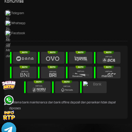
Komunitas
Telegram
Whatsapp
Facebook
* Selama bank maintenance dan bank offline deposit dan penarikan tidak dapat
diproses