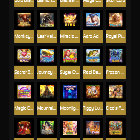
Gold Dragon
Diamond Mask
Oriental Treasures
Mega Cave
Skull Lord
Monkey King
Last Valkyrie
Miracle Ring
Aero Adventure
Royal Princess
Secret Ball
Journey to the Abyss
Sugar Crush!
Reel Bass Family
Frozen Blade
Magic Candy Factory
Mountain Spirit
Moonlight Cats
Tiggy Luck
Cleo’s Fortune