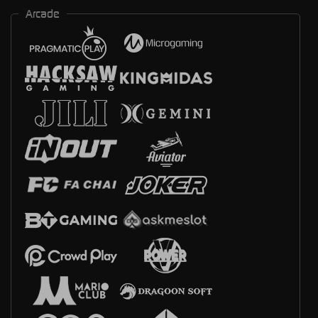
Arcade