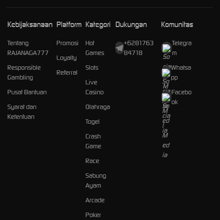
Kebijaksanaan
Platform
Kategori
Dukungan
Komunitas
Tentang
Promosi
Hot
+6281763
Telegra
RAJANAGA777
Games
84718
m
Loyalty
Responsible
Slots
Whatsa
Referral
Gambling
pp
Live
Pusat Bantuan
Casino
Facebo
ok
Syarat dan
Olahraga
Ketentuan
Togel
Crash
Game
Race
Sabung
Ayam
Arcade
Poker