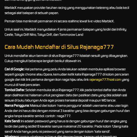
MarbleX merupakan provider taruhan racing yang menggunakan kelereng atau bola kecil
sebagai alat balapan di sebuah papan.
Pemain bisa menikmati permainan ini secara realtime lewat live video MarbleX.
Untuk saat ini, MarbleX menyediakan 4 jenis permainan balapan yang terdiri dari Infinity
Castle, Tokyo Drift Nitro, Tokyo Drift, dan Tommorow Land
Cara Mudah Mendaftar di Situs Rajanaga777
Untuk mendaftar akun bermain di situs Rajanaga777 tidaklah sesulit yang dibayangkan.
Cukup mengikuti beberapa langkah berikut dibawah ini.
Cari di Google:
Hal pertama yang perlu Anda lakukan adalah membuka aplikasi browser
seperti google chrome atau Opera, kemudian ketik kata Rajanaga777 di kolom pencarian
google dan klik link pertama dengan ikon naga hijau atau link
rajanaga777host.com
yang
muncul di hasil pencarian.
Tombol Daftar:
Setelah membuka situs Rajanaga777, klik pada tombol daftar dan Anda
akan dialihkan ke halaman untuk pengisian data dan pastikan data yang diisi adalah asli
sesuai di buku tabungan Anda agar proses transaksi deposit maupun WD lancar.
Nama Pengguna:
Maksud dari kolom 'nama pengguna' adalah username atau user login
Anda dan ini harus diisi dengan minimal 3 karakter yang bisa dengan gabungan huruf dan
angka tanpa karakter simbol. contoh : naga777.
Kata Sandi:
Ini adalah password yang harus isi dengan gabungan huruf dan angka yang
terdiri dari paling sedikit 8 karakter sampai maksimal 20 karakter. Pada kolom 'Ulangi kata
sandi' Anda hanya perlu isi password yang sama dengan kolom 'kata sandi'.
Whatsapp:
nomor whatsapp ini harus diisi dengan benar, karena untuk keperluan