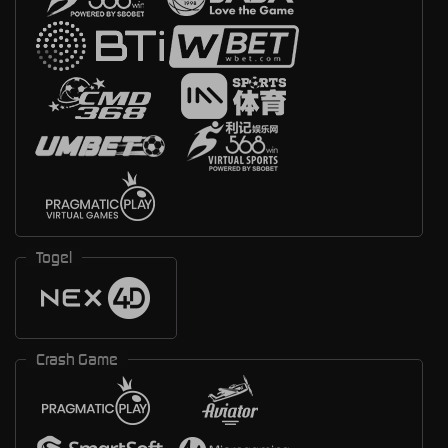
Togel
Crash Game