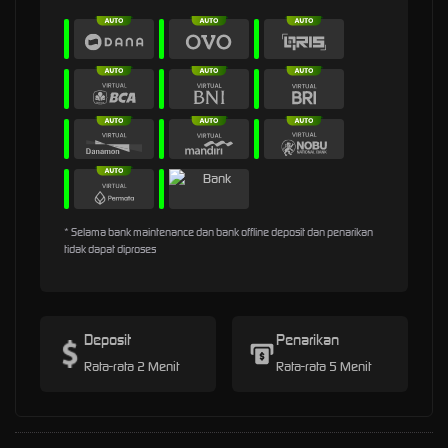
* Selama bank maintenance dan bank offline deposit dan penarikan
tidak dapat diproses
Deposit
Penarikan
Rata-rata 2 Menit
Rata-rata 5 Menit