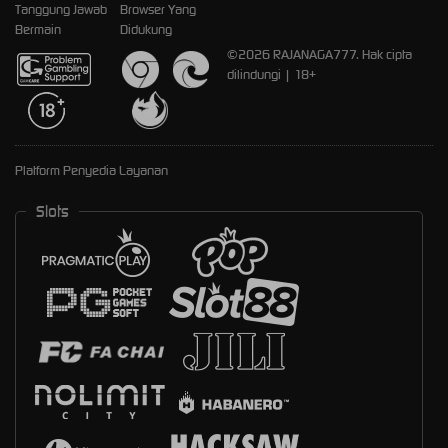
Tanggung Jawab
Browser Yang
Bermain
Didukung
©2026 RAJANAGA777. Hak cipta
dilindungi | 18+
Platform Penyedia Layanan
Slots