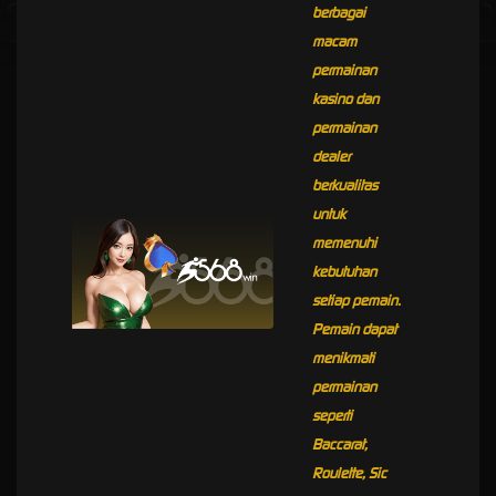
berbagai
macam
permainan
kasino dan
permainan
dealer
berkualitas
untuk
memenuhi
kebutuhan
setiap pemain.
Pemain dapat
menikmati
permainan
seperti
Baccarat,
Roulette, Sic