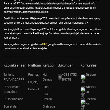
Rajanaga777, Anda akan selalu terupdate dengan berbagai informasi seperti info
permainan terbaru, prediksi mix parlay, event bonus yang sedang berlangsung, link
alternatif terbaru, dan masih banyak lagi.
Saat ini komunitas resmi Rajanaga777 tersedia di group facebook dan Telegram yang
sudah memiliki banyak anggota sebagai pemain aktif di situs Rajanaga777.
Kunjungi platform resmi Rajanaga777 untuk mengetahui berbagai layanan dan pilihan
permainan yang tersedia. Pastikan juga Anda bermain dengan bijak dan sesuai batas
kemampuan.
Kami juga tentunya menyediakan
FAQ
yang bisa dibaca agar lebih memudahkan Anda
untuk mengenal situs kami secara jelas.
Kebijaksanaan
Platform
Kategori
Dukungan
Komunitas
Tentang
Promosi
Hot
+6281763
Telegra
RAJANAGA777
Games
84718
m
Loyalty
Responsible
Slots
Whatsa
Referral
Gambling
pp
Live
Pusat Bantuan
Casino
Facebo
ok
Syarat dan
Olahraga