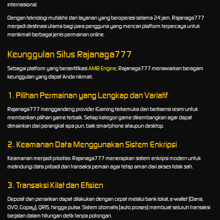
internasional.
Dengan teknologi mutakhir dan layanan yang beroperasi selama 24 jam, Rajanaga777
menjadi destinasi utama bagi para pengguna yang mencari platform terpercaya untuk
menikmati berbagai jenis permainan online.
Keunggulan Situs Rajanaga777
Sebagai platform yang bersertifikasi
AMB Engine
, Rajanaga777 menawarkan beragam
keunggulan yang dapat Anda nikmati.
1. Pilihan Permainan yang Lengkap dan Variatif
Rajanaga777 menggandeng provider iGaming terkemuka dan berlisensi resmi untuk
memberikan pilihan game terbaik. Setiap kategori game dikembangkan agar dapat
dimainkan dari perangkat apa pun, baik smartphone ataupun desktop.
2. Keamanan Data Menggunakan Sistem Enkripsi
Keamanan menjadi prioritas. Rajanaga777 menerapkan sistem enkripsi modern untuk
melindungi data pribadi dan transaksi pemain agar tetap aman dari akses tidak sah.
3. Transaksi Kilat dan Efisien
Deposit dan penarikan dapat dilakukan dengan cepat melalui bank lokal, e-wallet (Dana,
OVO, Gopay), QRIS, hingga pulsa. Sistem otomatis (auto proses) membuat seluruh transaksi
berjalan dalam hitungan detik tanpa potongan.