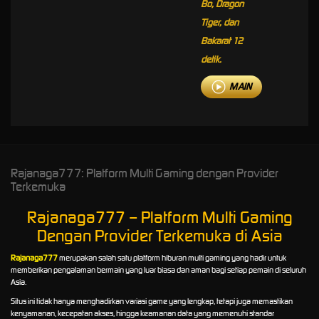
Bo, Dragon
Tiger, dan
Bakarat 12
detik.
MAIN
Rajanaga777: Platform Multi Gaming dengan Provider
Terkemuka
Rajanaga777 – Platform Multi Gaming
Dengan Provider Terkemuka di Asia
Rajanaga777
merupakan salah satu platform hiburan multi gaming yang hadir untuk
memberikan pengalaman bermain yang luar biasa dan aman bagi setiap pemain di seluruh
Asia.
Situs ini tidak hanya menghadirkan variasi game yang lengkap, tetapi juga memastikan
kenyamanan, kecepatan akses, hingga keamanan data yang memenuhi standar