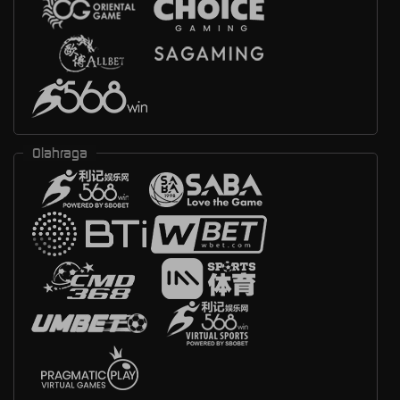
Olahraga