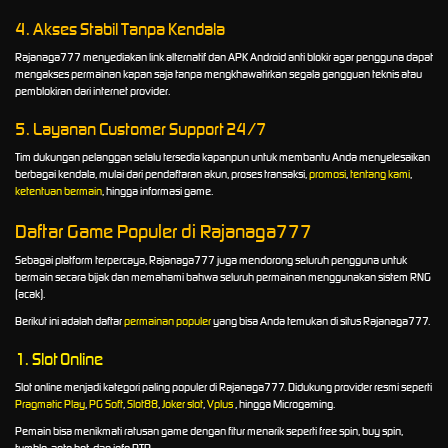
4. Akses Stabil Tanpa Kendala
Rajanaga777 menyediakan link alternatif dan APK Android anti blokir agar pengguna dapat
mengakses permainan kapan saja tanpa mengkhawatirkan segala gangguan teknis atau
pemblokiran dari internet provider.
5. Layanan Customer Support 24/7
Tim dukungan pelanggan selalu tersedia kapanpun untuk membantu Anda menyelesaikan
berbagai kendala, mulai dari pendaftaran akun, proses transaksi,
promosi
,
tentang kami
,
ketentuan bermain
, hingga informasi game.
Daftar Game Populer di Rajanaga777
Sebagai platform terpercaya, Rajanaga777 juga mendorong seluruh pengguna untuk
bermain secara bijak dan memahami bahwa seluruh permainan menggunakan sistem RNG
(acak).
Berikut ini adalah daftar
permainan populer
yang bisa Anda temukan di situs Rajanaga777.
1. Slot Online
Slot online menjadi kategori paling populer di Rajanaga777. Didukung provider resmi seperti
Pragmatic Play
,
PG Soft
,
Slot88
,
Joker slot
,
Vplus
, hingga Microgaming.
Pemain bisa menikmati ratusan game dengan fitur menarik seperti free spin, buy spin,
tumble, ante bet, dan info RTP.